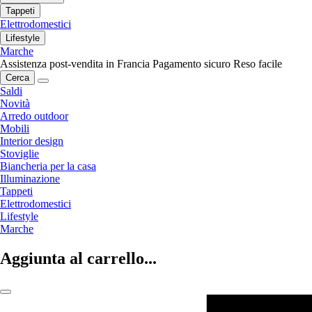
Tappeti
Elettrodomestici
Lifestyle
Marche
Assistenza post-vendita in Francia
Pagamento sicuro
Reso facile
Cerca
Saldi
Novità
Arredo outdoor
Mobili
Interior design
Stoviglie
Biancheria per la casa
Illuminazione
Tappeti
Elettrodomestici
Lifestyle
Marche
Aggiunta al carrello...