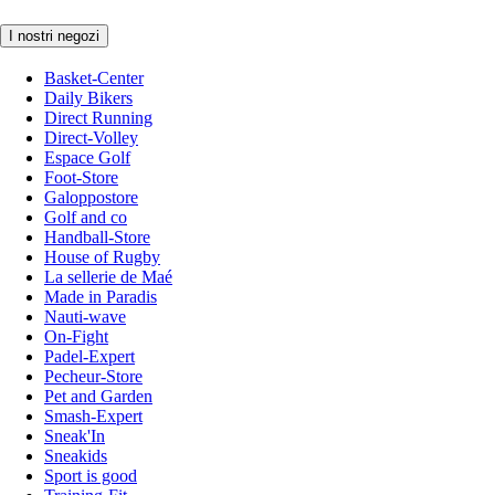
I nostri negozi
Basket-Center
Daily Bikers
Direct Running
Direct-Volley
Espace Golf
Foot-Store
Galoppostore
Golf and co
Handball-Store
House of Rugby
La sellerie de Maé
Made in Paradis
Nauti-wave
On-Fight
Padel-Expert
Pecheur-Store
Pet and Garden
Smash-Expert
Sneak'In
Sneakids
Sport is good