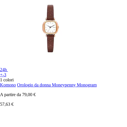
24h
+-3
1 colori
Komono
Orologio da donna Moneypenny Monogram
A partire da
79,00 €
57,63 €