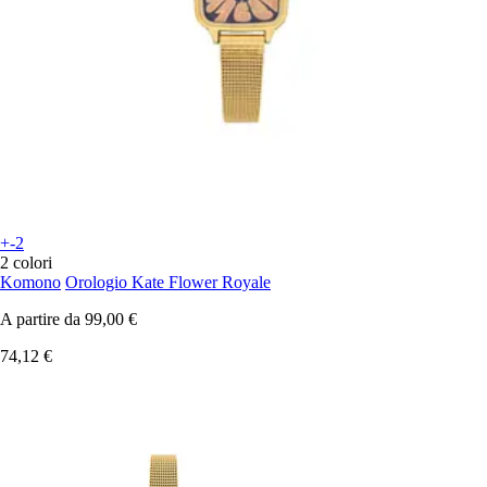
+-2
2 colori
Komono
Orologio Kate Flower Royale
A partire da
99,00 €
74,12 €