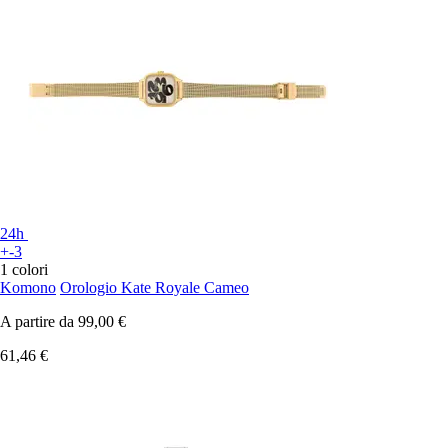
24h
+-3
1 colori
Komono
Orologio Kate Royale Cameo
A partire da
99,00 €
61,46 €