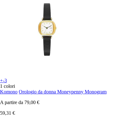
+-3
1 colori
Komono
Orologio da donna Moneypenny Monogram
A partire da
79,00 €
59,31 €