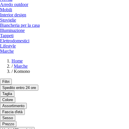
Arredo outdoor
Mobili
Interior design
Stoviglie
Biancheria per la casa
Illuminazione
Tappeti
Elettrodomestici
Lifestyle
Marche
Home
/
Marche
/
Komono
Filtri
Spedito entro 24 ore
Taglia
Colore
Assortimento
Fascia d'età
Sesso
Prezzo