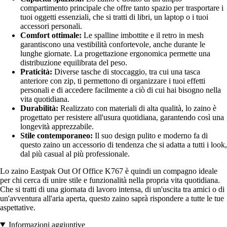
compartimento principale che offre tanto spazio per trasportare i
tuoi oggetti essenziali, che si tratti di libri, un laptop o i tuoi
accessori personali.
Comfort ottimale:
Le spalline imbottite e il retro in mesh
garantiscono una vestibilità confortevole, anche durante le
lunghe giornate. La progettazione ergonomica permette una
distribuzione equilibrata del peso.
Praticità:
Diverse tasche di stoccaggio, tra cui una tasca
anteriore con zip, ti permettono di organizzare i tuoi effetti
personali e di accedere facilmente a ciò di cui hai bisogno nella
vita quotidiana.
Durabilità:
Realizzato con materiali di alta qualità, lo zaino è
progettato per resistere all'usura quotidiana, garantendo così una
longevità apprezzabile.
Stile contemporaneo:
Il suo design pulito e moderno fa di
questo zaino un accessorio di tendenza che si adatta a tutti i look,
dal più casual al più professionale.
Lo zaino Eastpak Out Of Office K767 è quindi un compagno ideale
per chi cerca di unire stile e funzionalità nella propria vita quotidiana.
Che si tratti di una giornata di lavoro intensa, di un'uscita tra amici o di
un'avventura all'aria aperta, questo zaino saprà rispondere a tutte le tue
aspettative.
Informazioni aggiuntive