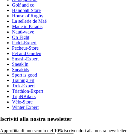
Golf and co
Handball-Store
House of Rugby
La sellerie de Maé
Made in Paradis
Nauti-wave
On-Fight
Padel-Expert
Pecheur-Store
Pet and Garden
Smash-Expert
Sneak'In
Sneakids
Sport is good
Training-Fit
Trek-Expert
Triathlon-Expert
TripNBikers
Vélo-Store
Winter-Expert
Iscriviti alla nostra newsletter
Approfitta di uno sconto del 10% iscrivendoti alla nostra newsletter