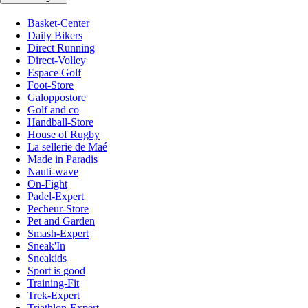
Basket-Center
Daily Bikers
Direct Running
Direct-Volley
Espace Golf
Foot-Store
Galoppostore
Golf and co
Handball-Store
House of Rugby
La sellerie de Maé
Made in Paradis
Nauti-wave
On-Fight
Padel-Expert
Pecheur-Store
Pet and Garden
Smash-Expert
Sneak'In
Sneakids
Sport is good
Training-Fit
Trek-Expert
Triathlon-Expert