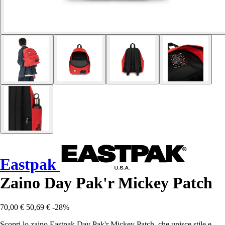
Eastpak
Zaino Day Pak'r Mickey Patch
70,00 €
50,69 €
-28%
Scopri lo zaino Eastpak Day Pak'r Mickey Patch, che unisce stile e