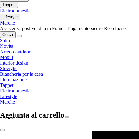
Tappeti
Elettrodomestici
Lifestyle
Marche
Assistenza post-vendita in Francia
Pagamento sicuro
Reso facile
Cerca
Saldi
Novità
Arredo outdoor
Mobili
Interior design
Stoviglie
Biancheria per la casa
Illuminazione
Tappeti
Elettrodomestici
Lifestyle
Marche
Aggiunta al carrello...