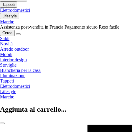
Tappeti
Elettrodomestici
Lifestyle
Marche
Assistenza post-vendita in Francia
Pagamento sicuro
Reso facile
Cerca
Saldi
Novità
Arredo outdoor
Mobili
Interior design
Stoviglie
Biancheria per la casa
Illuminazione
Tappeti
Elettrodomestici
Lifestyle
Marche
Aggiunta al carrello...