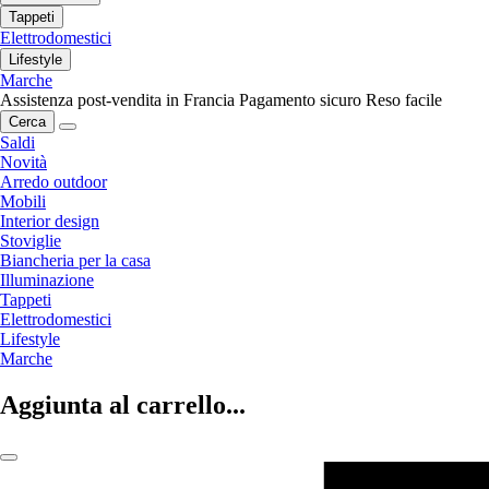
Tappeti
Elettrodomestici
Lifestyle
Marche
Assistenza post-vendita in Francia
Pagamento sicuro
Reso facile
Cerca
Saldi
Novità
Arredo outdoor
Mobili
Interior design
Stoviglie
Biancheria per la casa
Illuminazione
Tappeti
Elettrodomestici
Lifestyle
Marche
Aggiunta al carrello...