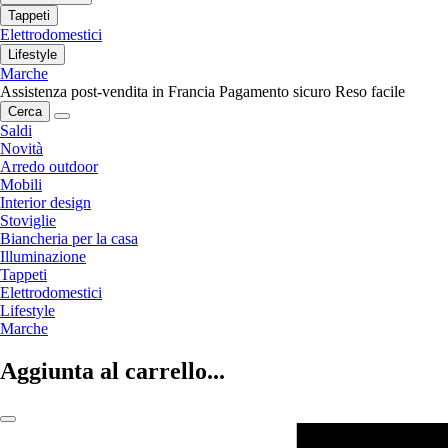
Tappeti
Elettrodomestici
Lifestyle
Marche
Assistenza post-vendita in Francia
Pagamento sicuro
Reso facile
Cerca
Saldi
Novità
Arredo outdoor
Mobili
Interior design
Stoviglie
Biancheria per la casa
Illuminazione
Tappeti
Elettrodomestici
Lifestyle
Marche
Aggiunta al carrello...