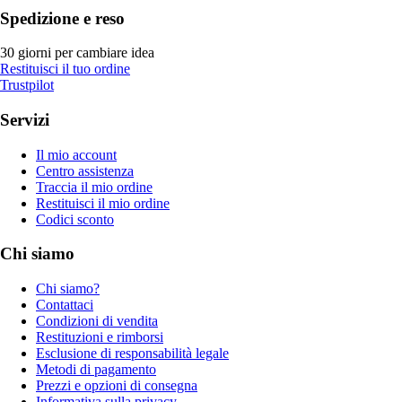
Spedizione e reso
30 giorni per cambiare idea
Restituisci il tuo ordine
Trustpilot
Servizi
Il mio account
Centro assistenza
Traccia il mio ordine
Restituisci il mio ordine
Codici sconto
Chi siamo
Chi siamo?
Contattaci
Condizioni di vendita
Restituzioni e rimborsi
Esclusione di responsabilità legale
Metodi di pagamento
Prezzi e opzioni di consegna
Informativa sulla privacy