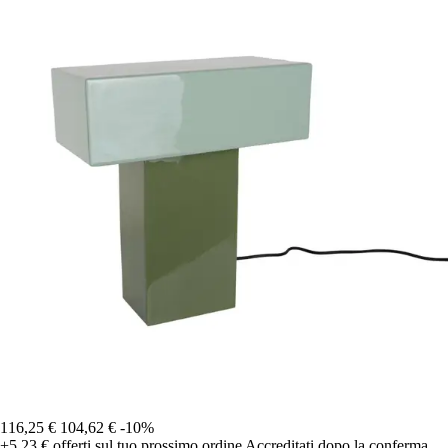
116,25 €
104,62 €
-10%
+5,23 €
offerti sul tuo prossimo ordine
Accreditati dopo la conferma