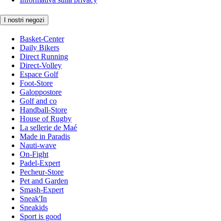
I nostri negozi
Basket-Center
Daily Bikers
Direct Running
Direct-Volley
Espace Golf
Foot-Store
Galoppostore
Golf and co
Handball-Store
House of Rugby
La sellerie de Maé
Made in Paradis
Nauti-wave
On-Fight
Padel-Expert
Pecheur-Store
Pet and Garden
Smash-Expert
Sneak'In
Sneakids
Sport is good