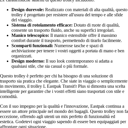
Design durevole:
Realizzato con materiali di alta qualità, questo
trolley è progettato per resistere all'usura del tempo e alle sfide
del viaggio.
Sistema di rotolamento efficace:
Dotato di ruote di qualità,
consente un trasporto fluido, anche su superfici irregolari.
Manico telescopico:
Il manico estensibile offre il massimo
comfort durante il trasporto, permettendo di tirarlo facilmente.
Scomparti funzionali:
Numerose tasche e spazi di
archiviazione per tenere i vostri oggetti a portata di mano e ben
organizzati.
Design moderno:
Il suo look contemporaneo si adatta a
qualsiasi stile, che sia casual o più formale.
Questo trolley è perfetto per chi ha bisogno di una soluzione di
trasporto sia pratica che elegante. Che siate in viaggio o semplicemente
in movimento, il trolley L Eastpak Transit'r Plus si dimostra una scelta
intelligente per garantire che i vostri effetti siano trasportati con stile e
comodità.
Con il suo impegno per la qualità e l'innovazione, Eastpak continua a
essere un attore principale nel mondo dei bagagli. Questo trolley non fa
eccezione, offrendo agli utenti un mix perfetto di funzionalità ed
estetica. Godetevi ogni viaggio sapendo di essere ben equipaggiati per
affrontare ogni situazione.