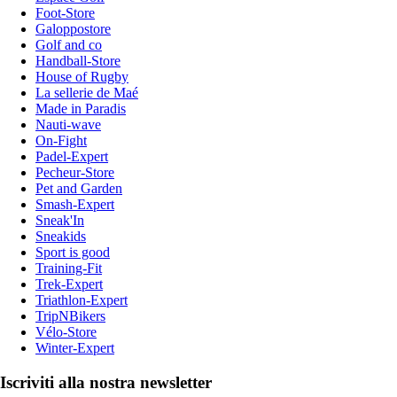
Foot-Store
Galoppostore
Golf and co
Handball-Store
House of Rugby
La sellerie de Maé
Made in Paradis
Nauti-wave
On-Fight
Padel-Expert
Pecheur-Store
Pet and Garden
Smash-Expert
Sneak'In
Sneakids
Sport is good
Training-Fit
Trek-Expert
Triathlon-Expert
TripNBikers
Vélo-Store
Winter-Expert
Iscriviti alla nostra newsletter