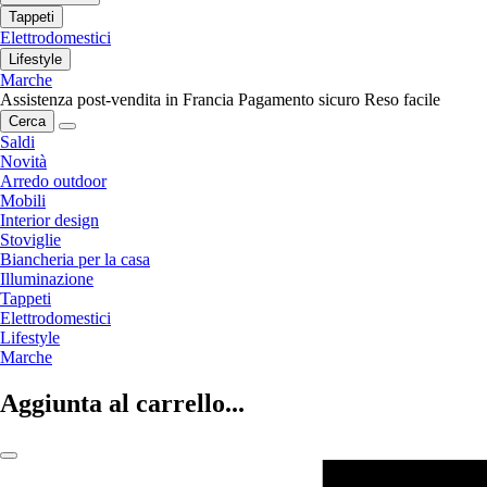
Tappeti
Elettrodomestici
Lifestyle
Marche
Assistenza post-vendita in Francia
Pagamento sicuro
Reso facile
Cerca
Saldi
Novità
Arredo outdoor
Mobili
Interior design
Stoviglie
Biancheria per la casa
Illuminazione
Tappeti
Elettrodomestici
Lifestyle
Marche
Aggiunta al carrello...