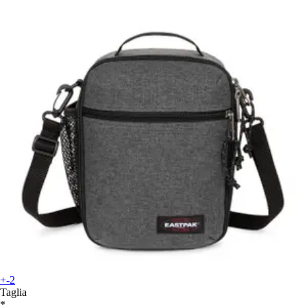
+-2
Taglia
*