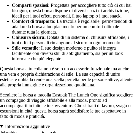
Comparti spaziosi:
Progettata per accogliere tutto ciò di cui hai
bisogno, questa borsa dispone di diversi spazi di archiviazione,
ideali per i tuoi effetti personali, il tuo laptop o i tuoi snack.
Comfort di trasporto:
La tracolla è regolabile, permettendoti di
adattare la borsa a tuo piacimento per un comfort ottimale
durante tutta la giornata.
Chiusura sicura:
Dotata di un sistema di chiusura affidabile, i
tuoi effetti personali rimangono al sicuro in ogni momento.
Stile versatile:
Il suo design moderno e pulito si integra
facilmente con diversi stili di abbigliamento, sia per un look
informale che più elegante.
Questa borsa a tracolla non è solo un accessorio funzionale ma anche
una vera e propria dichiarazione di stile. La sua capacità di unire
estetica e utilità la rende una scelta perfetta per le persone attive, attente
alla propria immagine e organizzazione quotidiana.
Scegliere la borsa a tracolla Eastpak The Lunch One significa scegliere
un compagno di viaggio affidabile e alla moda, pronto ad
accompagnarti in tutte le tue avventure. Che si tratti di lavoro, svago o
escursioni in città, questa borsa saprà soddisfare le tue aspettative in
fatto di moda e praticità.
Informazioni aggiuntive
Marchio
Eastpak