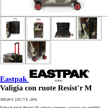
Eastpak
Valigia con ruote Resist'r M
309,00 €
229,77 €
-26%
Valise Eastpak Resist'r M, robusta e leggera, assicura una mobilità