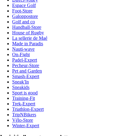
Espace Golf
Foot-Store
Galoppostore
Golf and co
Handball-Store
House of Rugby
La sellerie de Maé
Made in Paradis
Nauti-wave
On-Fight
Padel-Expert
Pecheur-Store
Pet and Garden
Smash-Expert
Sneak'In
Sneakids
Sport is good
Training-Fit
Trek-Expert
Triathlon-Expert
TripNBikers
Vélo-Store
Winter-Expert