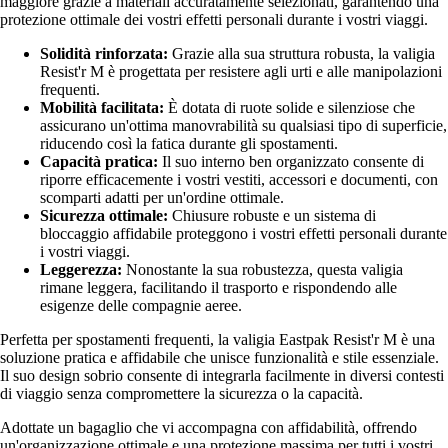
maggiore grazie a materiali accuratamente selezionati, garantendo una
protezione ottimale dei vostri effetti personali durante i vostri viaggi.
Solidità rinforzata:
Grazie alla sua struttura robusta, la valigia
Resist'r M è progettata per resistere agli urti e alle manipolazioni
frequenti.
Mobilità facilitata:
È dotata di ruote solide e silenziose che
assicurano un'ottima manovrabilità su qualsiasi tipo di superficie,
riducendo così la fatica durante gli spostamenti.
Capacità pratica:
Il suo interno ben organizzato consente di
riporre efficacemente i vostri vestiti, accessori e documenti, con
scomparti adatti per un'ordine ottimale.
Sicurezza ottimale:
Chiusure robuste e un sistema di
bloccaggio affidabile proteggono i vostri effetti personali durante
i vostri viaggi.
Leggerezza:
Nonostante la sua robustezza, questa valigia
rimane leggera, facilitando il trasporto e rispondendo alle
esigenze delle compagnie aeree.
Perfetta per spostamenti frequenti, la valigia Eastpak Resist'r M è una
soluzione pratica e affidabile che unisce funzionalità e stile essenziale.
Il suo design sobrio consente di integrarla facilmente in diversi contesti
di viaggio senza compromettere la sicurezza o la capacità.
Adottate un bagaglio che vi accompagna con affidabilità, offrendo
un'organizzazione ottimale e una protezione massima per tutti i vostri