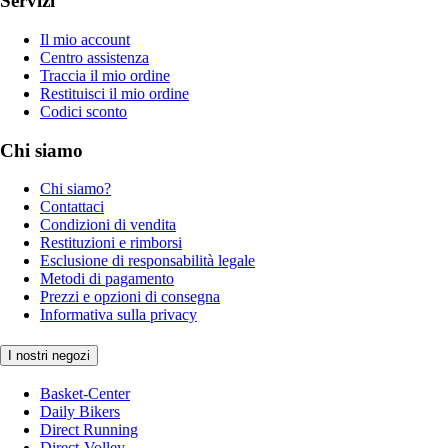
Servizi
Il mio account
Centro assistenza
Traccia il mio ordine
Restituisci il mio ordine
Codici sconto
Chi siamo
Chi siamo?
Contattaci
Condizioni di vendita
Restituzioni e rimborsi
Esclusione di responsabilità legale
Metodi di pagamento
Prezzi e opzioni di consegna
Informativa sulla privacy
I nostri negozi
Basket-Center
Daily Bikers
Direct Running
Direct-Volley