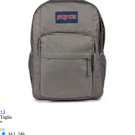
+3
Taglia
*
34 L
24h