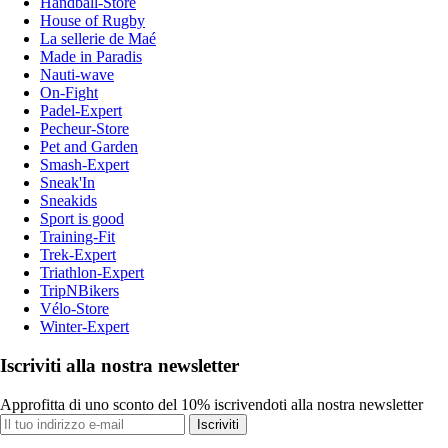
Handball-Store
House of Rugby
La sellerie de Maé
Made in Paradis
Nauti-wave
On-Fight
Padel-Expert
Pecheur-Store
Pet and Garden
Smash-Expert
Sneak'In
Sneakids
Sport is good
Training-Fit
Trek-Expert
Triathlon-Expert
TripNBikers
Vélo-Store
Winter-Expert
Iscriviti alla nostra newsletter
Approfitta di uno sconto del 10% iscrivendoti alla nostra newsletter
Iscriviti