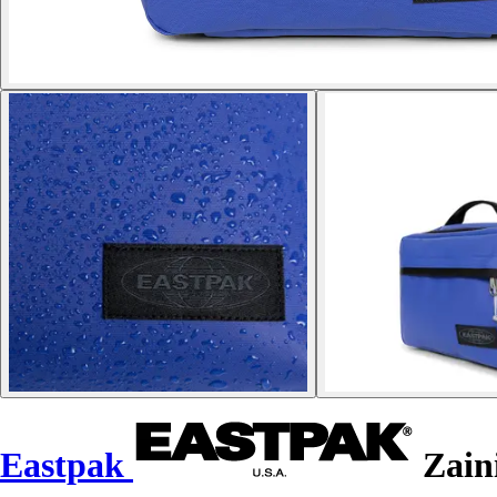
Eastpak
Zaini