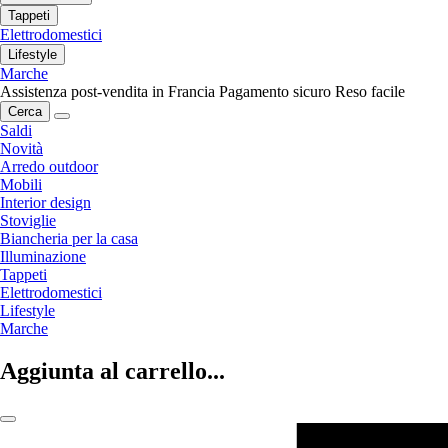
Tappeti
Elettrodomestici
Lifestyle
Marche
Assistenza post-vendita in Francia
Pagamento sicuro
Reso facile
Cerca
Saldi
Novità
Arredo outdoor
Mobili
Interior design
Stoviglie
Biancheria per la casa
Illuminazione
Tappeti
Elettrodomestici
Lifestyle
Marche
Aggiunta al carrello...