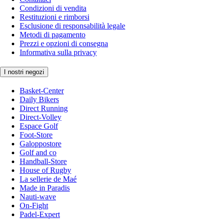
Condizioni di vendita
Restituzioni e rimborsi
Esclusione di responsabilità legale
Metodi di pagamento
Prezzi e opzioni di consegna
Informativa sulla privacy
I nostri negozi
Basket-Center
Daily Bikers
Direct Running
Direct-Volley
Espace Golf
Foot-Store
Galoppostore
Golf and co
Handball-Store
House of Rugby
La sellerie de Maé
Made in Paradis
Nauti-wave
On-Fight
Padel-Expert