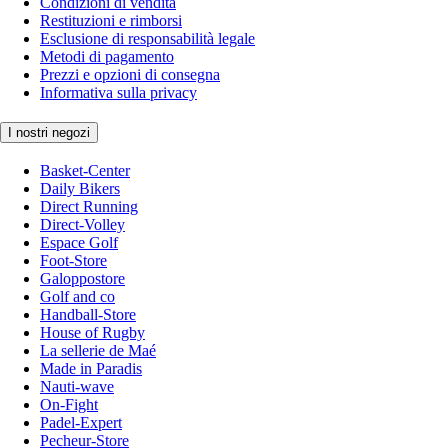
Condizioni di vendita
Restituzioni e rimborsi
Esclusione di responsabilità legale
Metodi di pagamento
Prezzi e opzioni di consegna
Informativa sulla privacy
I nostri negozi
Basket-Center
Daily Bikers
Direct Running
Direct-Volley
Espace Golf
Foot-Store
Galoppostore
Golf and co
Handball-Store
House of Rugby
La sellerie de Maé
Made in Paradis
Nauti-wave
On-Fight
Padel-Expert
Pecheur-Store