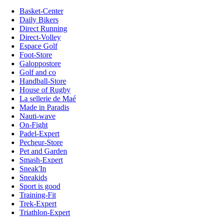
Basket-Center
Daily Bikers
Direct Running
Direct-Volley
Espace Golf
Foot-Store
Galoppostore
Golf and co
Handball-Store
House of Rugby
La sellerie de Maé
Made in Paradis
Nauti-wave
On-Fight
Padel-Expert
Pecheur-Store
Pet and Garden
Smash-Expert
Sneak'In
Sneakids
Sport is good
Training-Fit
Trek-Expert
Triathlon-Expert