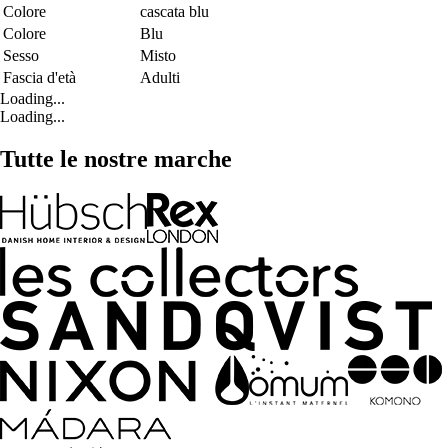
Colore
cascata blu
Colore
Blu
Sesso
Misto
Fascia d'età
Adulti
Loading...
Loading...
Tutte le nostre marche