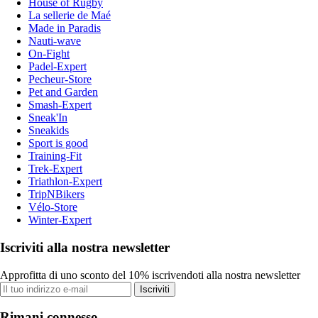
House of Rugby
La sellerie de Maé
Made in Paradis
Nauti-wave
On-Fight
Padel-Expert
Pecheur-Store
Pet and Garden
Smash-Expert
Sneak'In
Sneakids
Sport is good
Training-Fit
Trek-Expert
Triathlon-Expert
TripNBikers
Vélo-Store
Winter-Expert
Iscriviti alla nostra newsletter
Approfitta di uno sconto del 10% iscrivendoti alla nostra newsletter
Iscriviti
Rimani connesso