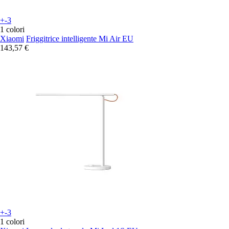
+-3
1 colori
Xiaomi
Friggitrice intelligente Mi Air EU
143,57 €
+-3
1 colori