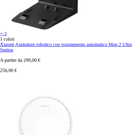
+-3
1 colori
Xiaomi
Aspiratore robotico con svuotamento automatico Mop 2 Ultra
Station
A partire da
299,00 €
256,90 €