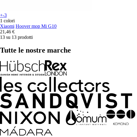
+-3
1 colori
Xiaomi
Hoover mop Mi G10
21,46 €
13 su 13 prodotti
Tutte le nostre marche