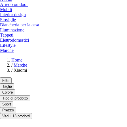
Arredo outdoor
Mobili
Interior design
Stoviglie
Biancheria per la casa
Illuminazione
Tappeti
Elettrodomestici
Lifestyle
Marche
Home
/
Marche
/
Xiaomi
Filtri
Taglia
Colore
Tipo di prodotto
Sport
Prezzo
Vedi i 13 prodotti