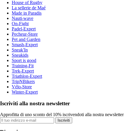
House of Rugby
La sellerie de Maé
Made in Paradis
Nauti-wave
On-Fight
Padel-Expert
Pecheur-Store
Pet and Garden
Smash-Expert
Sneak'In
Sneakids
Sport is good
Training-Fit
Trek-Expert
Triathlon-Expert
TripNBikers
Vélo-Store
Winter-Expert
Iscriviti alla nostra newsletter
Approfitta di uno sconto del 10% iscrivendoti alla nostra newsletter
Iscriviti