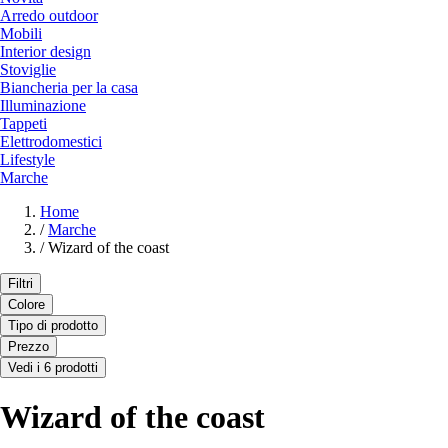
Arredo outdoor
Mobili
Interior design
Stoviglie
Biancheria per la casa
Illuminazione
Tappeti
Elettrodomestici
Lifestyle
Marche
Home
/
Marche
/
Wizard of the coast
Filtri
Colore
Tipo di prodotto
Prezzo
Vedi i 6 prodotti
Wizard of the coast