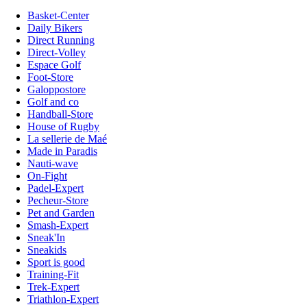
Basket-Center
Daily Bikers
Direct Running
Direct-Volley
Espace Golf
Foot-Store
Galoppostore
Golf and co
Handball-Store
House of Rugby
La sellerie de Maé
Made in Paradis
Nauti-wave
On-Fight
Padel-Expert
Pecheur-Store
Pet and Garden
Smash-Expert
Sneak'In
Sneakids
Sport is good
Training-Fit
Trek-Expert
Triathlon-Expert