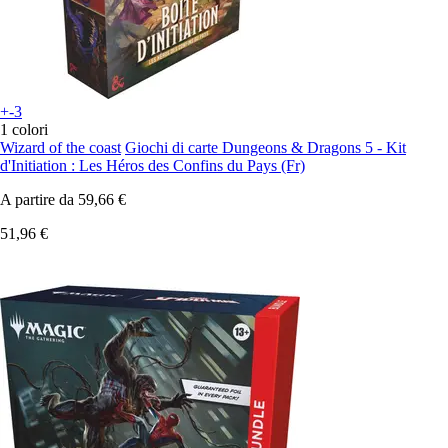
+-3
1 colori
Wizard of the coast
Giochi di carte Dungeons & Dragons 5 - Kit
d'Initiation : Les Héros des Confins du Pays (Fr)
A partire da
59,66 €
51,96 €