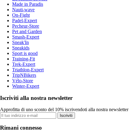
Made in Paradis
Nauti-wave
On-Fight
Padel-Expert
Pecheur-Store
Pet and Garden
Smash-Expert
Sneak'In
Sneakids
Sport is good
Training-Fit
Trek-Expert
Triathlon-Expert
TripNBikers
Vélo-Store
Winter-Expert
Iscriviti alla nostra newsletter
Approfitta di uno sconto del 10% iscrivendoti alla nostra newsletter
Iscriviti
Rimani connesso