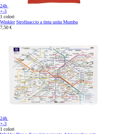
24h
+-3
1 colori
Winkler
Strofinaccio a tinta unita Mumba
7,50 €
24h
+-3
1 colori