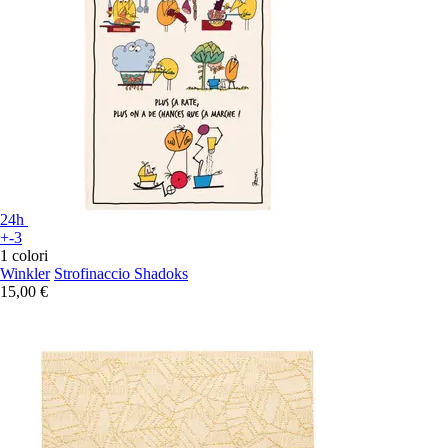
24h
+-3
1 colori
Winkler
Strofinaccio Shadoks
15,00 €