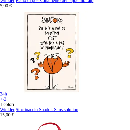
Winkler
Piano di posizionamento del tappetino ratp
5,00 €
24h
+-3
1 colori
Winkler
Strofinaccio Shadok Sans solution
15,00 €