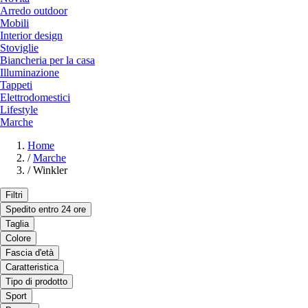
Arredo outdoor
Mobili
Interior design
Stoviglie
Biancheria per la casa
Illuminazione
Tappeti
Elettrodomestici
Lifestyle
Marche
Home
/
Marche
/
Winkler
Filtri
Spedito entro 24 ore
Taglia
Colore
Fascia d'età
Caratteristica
Tipo di prodotto
Sport