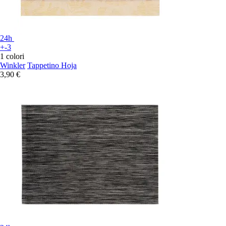
24h
+-3
1 colori
Winkler
Tappetino Hoja
3,90 €