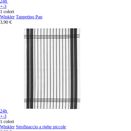
24h
+-3
1 colori
Winkler
Tappetino Pan
3,90 €
24h
+-3
1 colori
Winkler
Strofinaccio a righe piccole