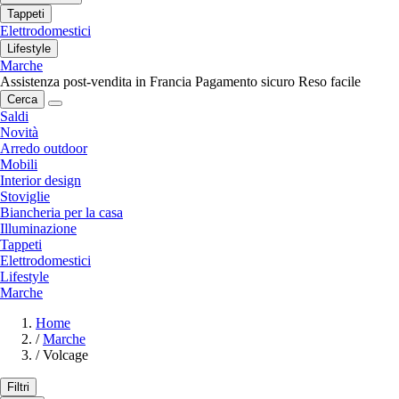
Tappeti
Elettrodomestici
Lifestyle
Marche
Assistenza post-vendita in Francia
Pagamento sicuro
Reso facile
Cerca
Saldi
Novità
Arredo outdoor
Mobili
Interior design
Stoviglie
Biancheria per la casa
Illuminazione
Tappeti
Elettrodomestici
Lifestyle
Marche
Home
/
Marche
/
Volcage
Filtri