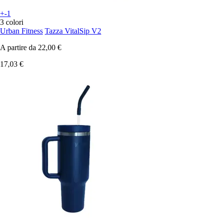
+-1
3 colori
Urban Fitness
Tazza VitalSip V2
A partire da
22,00 €
17,03 €