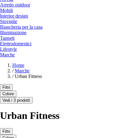
Arredo outdoor
Mobili
Interior design
Stoviglie
Biancheria per la casa
Illuminazione
Tappeti
Elettrodomestici
Lifestyle
Marche
Home
/
Marche
/
Urban Fitness
Filtri
Colore
Vedi i 3 prodotti
Urban Fitness
Filtri
Colore