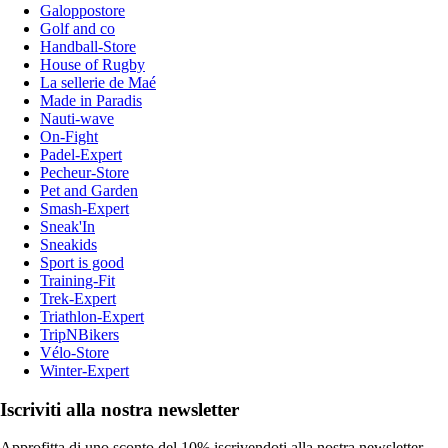
Galoppostore
Golf and co
Handball-Store
House of Rugby
La sellerie de Maé
Made in Paradis
Nauti-wave
On-Fight
Padel-Expert
Pecheur-Store
Pet and Garden
Smash-Expert
Sneak'In
Sneakids
Sport is good
Training-Fit
Trek-Expert
Triathlon-Expert
TripNBikers
Vélo-Store
Winter-Expert
Iscriviti alla nostra newsletter
Approfitta di uno sconto del 10% iscrivendoti alla nostra newsletter