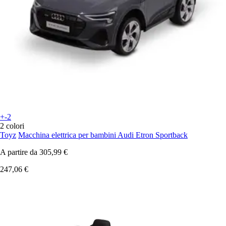
+-2
2 colori
Toyz
Macchina elettrica per bambini Audi Etron Sportback
A partire da
305,99 €
247,06 €