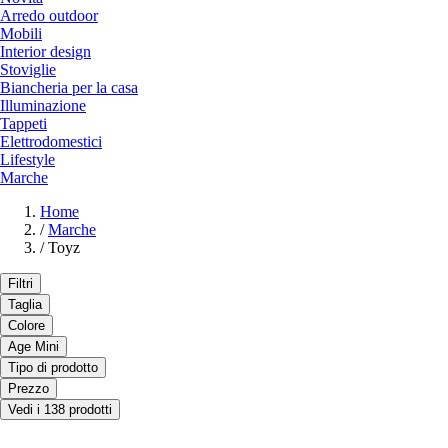
Arredo outdoor
Mobili
Interior design
Stoviglie
Biancheria per la casa
Illuminazione
Tappeti
Elettrodomestici
Lifestyle
Marche
Home
/
Marche
/
Toyz
Filtri
Taglia
Colore
Age Mini
Tipo di prodotto
Prezzo
Vedi i 138 prodotti