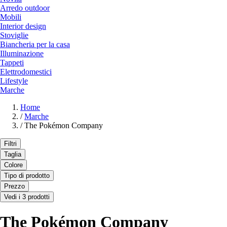
Arredo outdoor
Mobili
Interior design
Stoviglie
Biancheria per la casa
Illuminazione
Tappeti
Elettrodomestici
Lifestyle
Marche
Home
/
Marche
/
The Pokémon Company
Filtri
Taglia
Colore
Tipo di prodotto
Prezzo
Vedi i 3 prodotti
The Pokémon Company