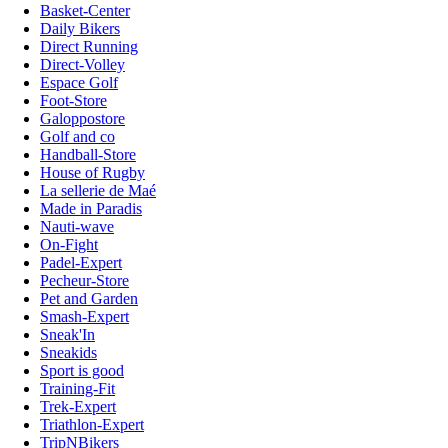
Basket-Center
Daily Bikers
Direct Running
Direct-Volley
Espace Golf
Foot-Store
Galoppostore
Golf and co
Handball-Store
House of Rugby
La sellerie de Maé
Made in Paradis
Nauti-wave
On-Fight
Padel-Expert
Pecheur-Store
Pet and Garden
Smash-Expert
Sneak'In
Sneakids
Sport is good
Training-Fit
Trek-Expert
Triathlon-Expert
TripNBikers