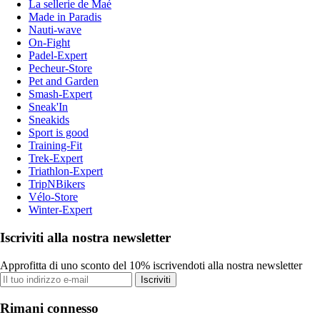
La sellerie de Maé
Made in Paradis
Nauti-wave
On-Fight
Padel-Expert
Pecheur-Store
Pet and Garden
Smash-Expert
Sneak'In
Sneakids
Sport is good
Training-Fit
Trek-Expert
Triathlon-Expert
TripNBikers
Vélo-Store
Winter-Expert
Iscriviti alla nostra newsletter
Approfitta di uno sconto del 10% iscrivendoti alla nostra newsletter
Iscriviti
Rimani connesso