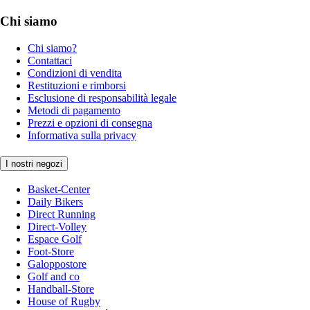
Chi siamo
Chi siamo?
Contattaci
Condizioni di vendita
Restituzioni e rimborsi
Esclusione di responsabilità legale
Metodi di pagamento
Prezzi e opzioni di consegna
Informativa sulla privacy
I nostri negozi
Basket-Center
Daily Bikers
Direct Running
Direct-Volley
Espace Golf
Foot-Store
Galoppostore
Golf and co
Handball-Store
House of Rugby