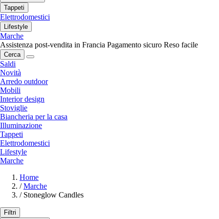
Tappeti
Elettrodomestici
Lifestyle
Marche
Assistenza post-vendita in Francia
Pagamento sicuro
Reso facile
Cerca
Saldi
Novità
Arredo outdoor
Mobili
Interior design
Stoviglie
Biancheria per la casa
Illuminazione
Tappeti
Elettrodomestici
Lifestyle
Marche
Home
/
Marche
/
Stoneglow Candles
Filtri