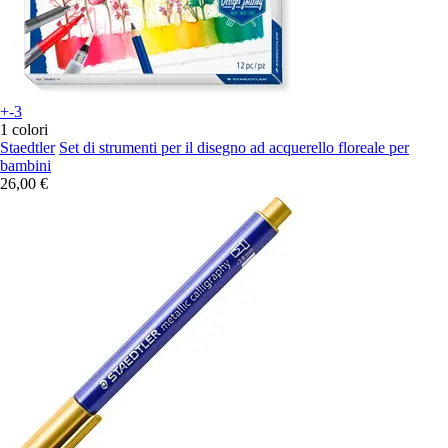
+-3
1 colori
Staedtler
Set di strumenti per il disegno ad acquerello floreale per
bambini
26,00 €