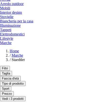
Arredo outdoor
Mobili
Interior design
Stoviglie
Biancheria per la casa
Illuminazione
Tappeti
Elettrodomestici
Lifestyle
Marche
Home
/
Marche
/
Staedtler
Filtri
Taglia
Fascia d'età
Tipo di prodotto
Sport
Prezzo
Vedi i 3 prodotti