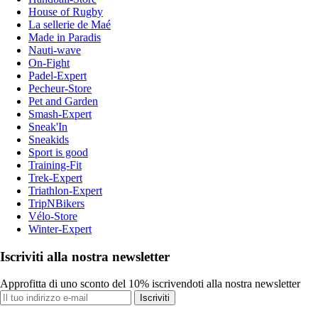
House of Rugby
La sellerie de Maé
Made in Paradis
Nauti-wave
On-Fight
Padel-Expert
Pecheur-Store
Pet and Garden
Smash-Expert
Sneak'In
Sneakids
Sport is good
Training-Fit
Trek-Expert
Triathlon-Expert
TripNBikers
Vélo-Store
Winter-Expert
Iscriviti alla nostra newsletter
Approfitta di uno sconto del 10% iscrivendoti alla nostra newsletter
Iscriviti