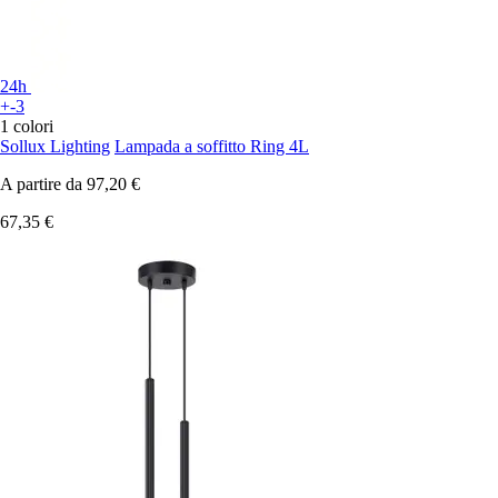
24h
+-3
1 colori
Sollux Lighting
Lampada a soffitto Ring 4L
A partire da
97,20 €
67,35 €