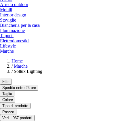
Arredo outdoor
Mobili
Interior design
Stoviglie
Biancheria per la casa
Illuminazione
Tappeti
Elettrodomestici
Lifestyle
Marche
Home
/
Marche
/
Sollux Lighting
Filtri
Spedito entro 24 ore
Taglia
Colore
Tipo di prodotto
Prezzo
Vedi i 967 prodotti