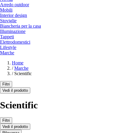
Arredo outdoor
Mobili
Interior design
Stoviglie
Biancheria per la casa
Illuminazione
Tappeti
Elettrodomestici
Lifestyle
Marche
Home
/
Marche
/
Scientific
Filtri
Vedi il prodotto
Scientific
Filtri
Vedi il prodotto
Rilevanza