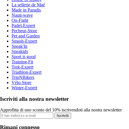
La sellerie de Maé
Made in Paradis
Nauti-wave
On-Fight
Padel-Expert
Pecheur-Store
Pet and Garden
Smash-Expert
Sneak'In
Sneakids
Sport is good
Training-Fit
Trek-Expert
Triathlon-Expert
TripNBikers
Vélo-Store
Winter-Expert
Iscriviti alla nostra newsletter
Approfitta di uno sconto del 10% iscrivendoti alla nostra newsletter
Iscriviti
Rimani connesso