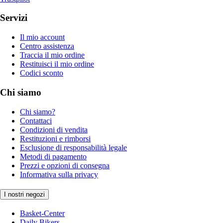
Servizi
Il mio account
Centro assistenza
Traccia il mio ordine
Restituisci il mio ordine
Codici sconto
Chi siamo
Chi siamo?
Contattaci
Condizioni di vendita
Restituzioni e rimborsi
Esclusione di responsabilità legale
Metodi di pagamento
Prezzi e opzioni di consegna
Informativa sulla privacy
I nostri negozi
Basket-Center
Daily Bikers