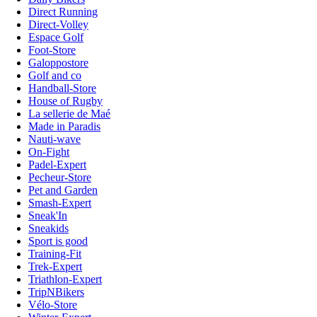
Direct Running
Direct-Volley
Espace Golf
Foot-Store
Galoppostore
Golf and co
Handball-Store
House of Rugby
La sellerie de Maé
Made in Paradis
Nauti-wave
On-Fight
Padel-Expert
Pecheur-Store
Pet and Garden
Smash-Expert
Sneak'In
Sneakids
Sport is good
Training-Fit
Trek-Expert
Triathlon-Expert
TripNBikers
Vélo-Store