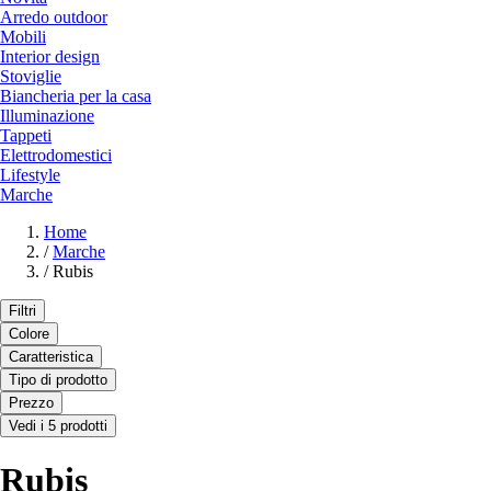
Arredo outdoor
Mobili
Interior design
Stoviglie
Biancheria per la casa
Illuminazione
Tappeti
Elettrodomestici
Lifestyle
Marche
Home
/
Marche
/
Rubis
Filtri
Colore
Caratteristica
Tipo di prodotto
Prezzo
Vedi i 5 prodotti
Rubis