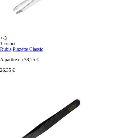
+-3
1 colori
Rubis
Pinzette Classic
A partire da
38,25 €
26,35 €