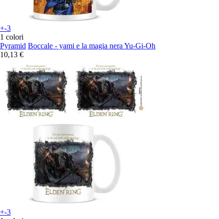
+-3
1 colori
Pyramid
Boccale - yami e la magia nera Yu-Gi-Oh
10,13 €
+-3