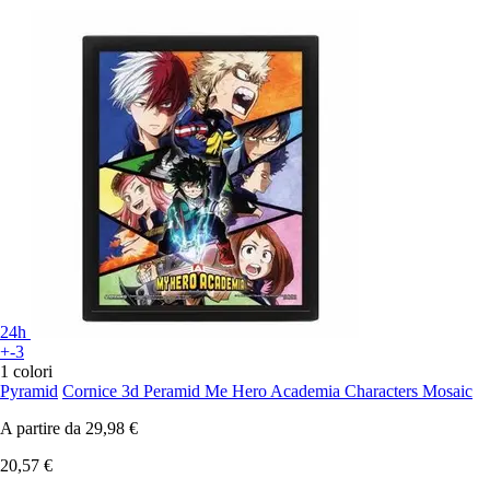
24h
+-3
1 colori
Pyramid
Cornice 3d Peramid Me Hero Academia Characters Mosaic
A partire da
29,98 €
20,57 €