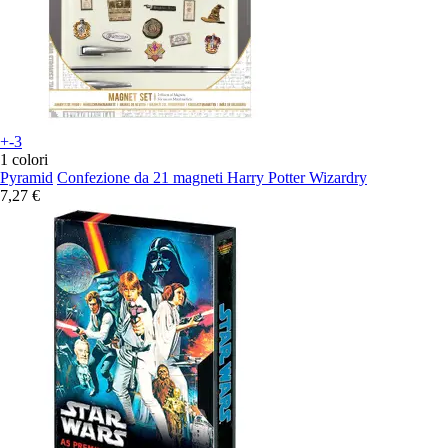
+-3
1 colori
Pyramid
Confezione da 21 magneti Harry Potter Wizardry
7,27 €