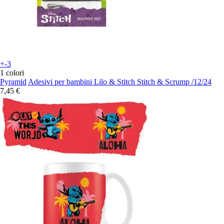
+-3
1 colori
Pyramid
Adesivi per bambini Lilo & Stitch Stitch & Scrump /12/24
7,45 €