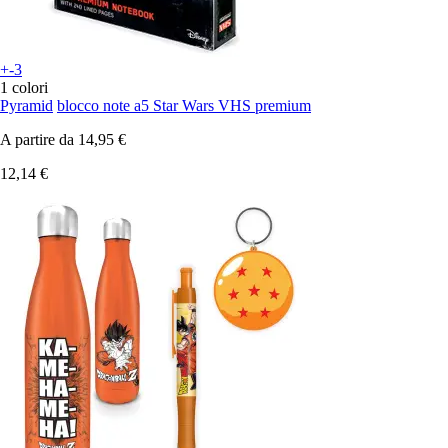
+-3
1 colori
Pyramid
blocco note a5 Star Wars VHS premium
A partire da
14,95 €
12,14 €