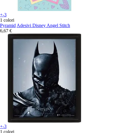
+-3
1 colori
Pyramid
Adesivi Disney Angel Stitch
6,67 €
+-3
1 colori