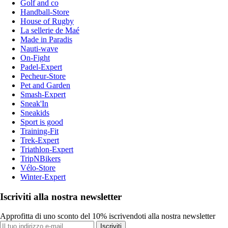
Golf and co
Handball-Store
House of Rugby
La sellerie de Maé
Made in Paradis
Nauti-wave
On-Fight
Padel-Expert
Pecheur-Store
Pet and Garden
Smash-Expert
Sneak'In
Sneakids
Sport is good
Training-Fit
Trek-Expert
Triathlon-Expert
TripNBikers
Vélo-Store
Winter-Expert
Iscriviti alla nostra newsletter
Approfitta di uno sconto del 10% iscrivendoti alla nostra newsletter
Iscriviti