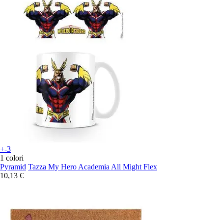
+-3
1 colori
Pyramid
Tazza My Hero Academia All Might Flex
10,13 €