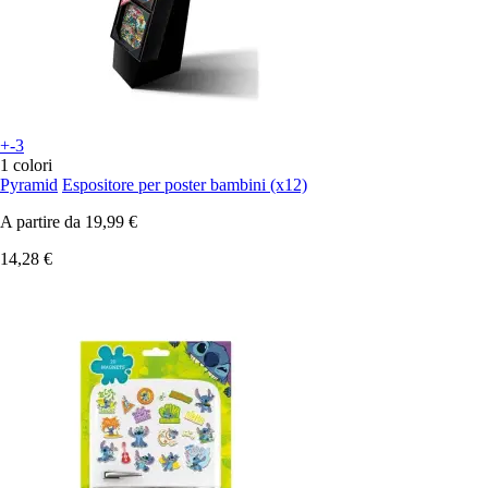
+-3
1 colori
Pyramid
Espositore per poster bambini (x12)
A partire da
19,99 €
14,28 €