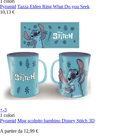
1 colori
Pyramid
Tazza Elden Ring What Do you Seek
10,13 €
+-3
1 colori
Pyramid
Mug scolpito bambino Disney Stitch 3D
A partire da
12,99 €