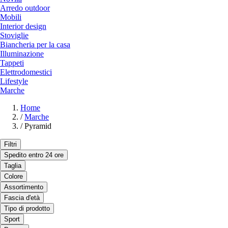
Arredo outdoor
Mobili
Interior design
Stoviglie
Biancheria per la casa
Illuminazione
Tappeti
Elettrodomestici
Lifestyle
Marche
Home
/
Marche
/
Pyramid
Filtri
Spedito entro 24 ore
Taglia
Colore
Assortimento
Fascia d'età
Tipo di prodotto
Sport