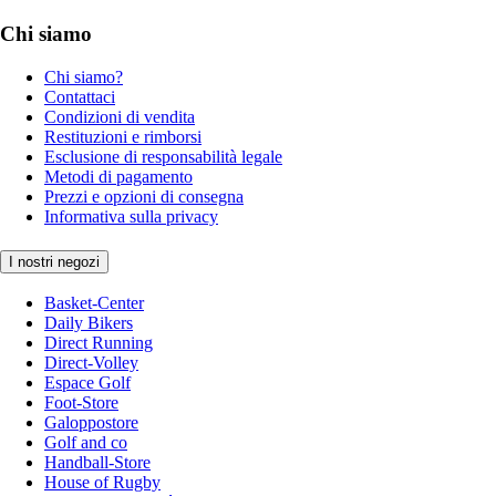
Chi siamo
Chi siamo?
Contattaci
Condizioni di vendita
Restituzioni e rimborsi
Esclusione di responsabilità legale
Metodi di pagamento
Prezzi e opzioni di consegna
Informativa sulla privacy
I nostri negozi
Basket-Center
Daily Bikers
Direct Running
Direct-Volley
Espace Golf
Foot-Store
Galoppostore
Golf and co
Handball-Store
House of Rugby