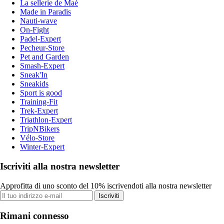
La sellerie de Maé
Made in Paradis
Nauti-wave
On-Fight
Padel-Expert
Pecheur-Store
Pet and Garden
Smash-Expert
Sneak'In
Sneakids
Sport is good
Training-Fit
Trek-Expert
Triathlon-Expert
TripNBikers
Vélo-Store
Winter-Expert
Iscriviti alla nostra newsletter
Approfitta di uno sconto del 10% iscrivendoti alla nostra newsletter
Iscriviti
Rimani connesso