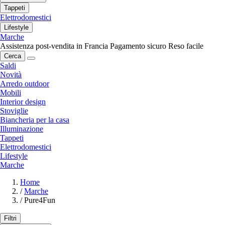
Tappeti
Elettrodomestici
Lifestyle
Marche
Assistenza post-vendita in Francia
Pagamento sicuro
Reso facile
Cerca
Saldi
Novità
Arredo outdoor
Mobili
Interior design
Stoviglie
Biancheria per la casa
Illuminazione
Tappeti
Elettrodomestici
Lifestyle
Marche
Home
/
Marche
/
Pure4Fun
Filtri