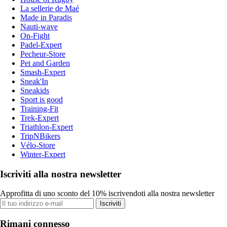
La sellerie de Maé
Made in Paradis
Nauti-wave
On-Fight
Padel-Expert
Pecheur-Store
Pet and Garden
Smash-Expert
Sneak'In
Sneakids
Sport is good
Training-Fit
Trek-Expert
Triathlon-Expert
TripNBikers
Vélo-Store
Winter-Expert
Iscriviti alla nostra newsletter
Approfitta di uno sconto del 10% iscrivendoti alla nostra newsletter
Iscriviti
Rimani connesso