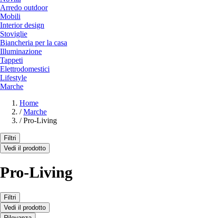
Arredo outdoor
Mobili
Interior design
Stoviglie
Biancheria per la casa
Illuminazione
Tappeti
Elettrodomestici
Lifestyle
Marche
Home
/
Marche
/
Pro-Living
Filtri
Vedi il prodotto
Pro-Living
Filtri
Vedi il prodotto
Rilevanza