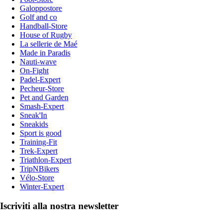
Galoppostore
Golf and co
Handball-Store
House of Rugby
La sellerie de Maé
Made in Paradis
Nauti-wave
On-Fight
Padel-Expert
Pecheur-Store
Pet and Garden
Smash-Expert
Sneak'In
Sneakids
Sport is good
Training-Fit
Trek-Expert
Triathlon-Expert
TripNBikers
Vélo-Store
Winter-Expert
Iscriviti alla nostra newsletter