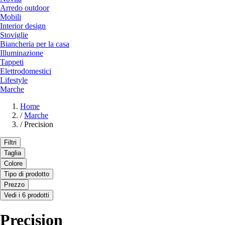
Arredo outdoor
Mobili
Interior design
Stoviglie
Biancheria per la casa
Illuminazione
Tappeti
Elettrodomestici
Lifestyle
Marche
Home
/
Marche
/
Precision
Filtri
Taglia
Colore
Tipo di prodotto
Prezzo
Vedi i 6 prodotti
Precision