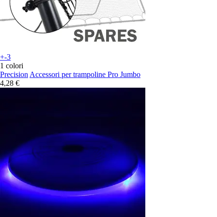
+-3
1 colori
Precision
Accessori per trampoline Pro Jumbo
4,28 €