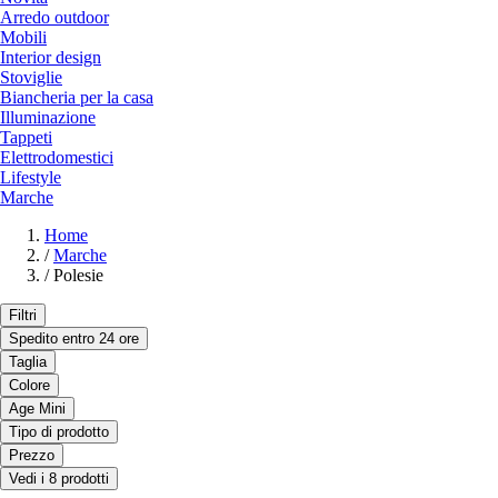
Arredo outdoor
Mobili
Interior design
Stoviglie
Biancheria per la casa
Illuminazione
Tappeti
Elettrodomestici
Lifestyle
Marche
Home
/
Marche
/
Polesie
Filtri
Spedito entro 24 ore
Taglia
Colore
Age Mini
Tipo di prodotto
Prezzo
Vedi i 8 prodotti