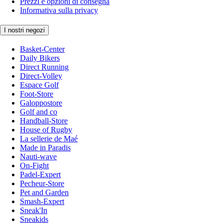
Prezzi e opzioni di consegna
Informativa sulla privacy
I nostri negozi
Basket-Center
Daily Bikers
Direct Running
Direct-Volley
Espace Golf
Foot-Store
Galoppostore
Golf and co
Handball-Store
House of Rugby
La sellerie de Maé
Made in Paradis
Nauti-wave
On-Fight
Padel-Expert
Pecheur-Store
Pet and Garden
Smash-Expert
Sneak'In
Sneakids