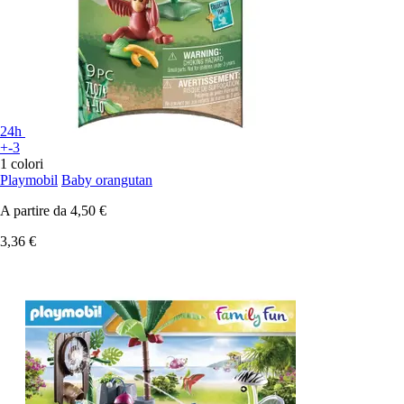
24h
+-3
1 colori
Playmobil
Baby orangutan
A partire da
4,50 €
3,36 €