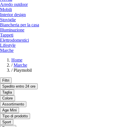
Arredo outdoor
Mobili
Interior design
Stoviglie
Biancheria per la casa
Illuminazione
Tappeti
Elettrodomestici
Lifestyle
Marche
Home
/
Marche
/
Playmobil
Filtri
Spedito entro 24 ore
Taglia
Colore
Assortimento
Age Mini
Tipo di prodotto
Sport