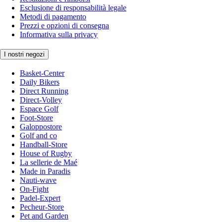
Esclusione di responsabilità legale
Metodi di pagamento
Prezzi e opzioni di consegna
Informativa sulla privacy
I nostri negozi
Basket-Center
Daily Bikers
Direct Running
Direct-Volley
Espace Golf
Foot-Store
Galoppostore
Golf and co
Handball-Store
House of Rugby
La sellerie de Maé
Made in Paradis
Nauti-wave
On-Fight
Padel-Expert
Pecheur-Store
Pet and Garden