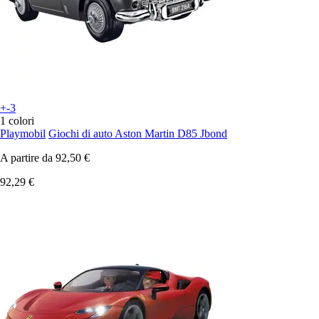
+-3
1 colori
Playmobil
Giochi di auto Aston Martin D85 Jbond
A partire da
92,50 €
92,29 €