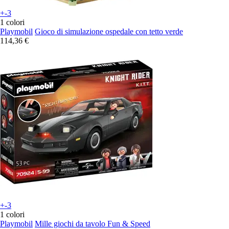
+-3
1 colori
Playmobil
Gioco di simulazione ospedale con tetto verde
114,36 €
+-3
1 colori
Playmobil
Mille giochi da tavolo Fun & Speed