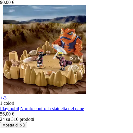
90,00 €
+-3
1 colori
Playmobil
Naruto contro la statuetta del pane
56,00 €
24 su 316 prodotti
Mostra di più