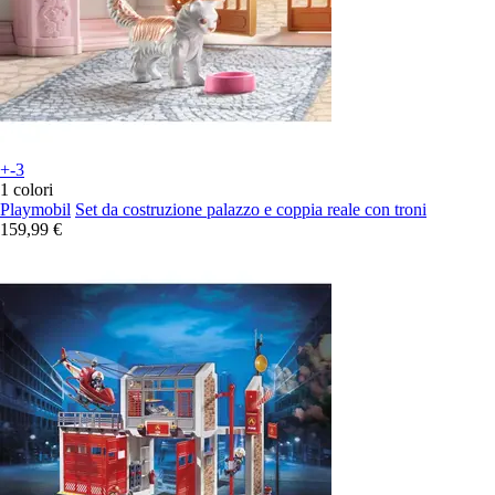
+-3
1 colori
Playmobil
Set da costruzione palazzo e coppia reale con troni
159,99 €