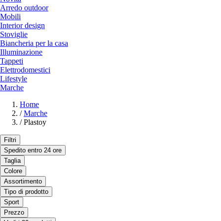
Arredo outdoor
Mobili
Interior design
Stoviglie
Biancheria per la casa
Illuminazione
Tappeti
Elettrodomestici
Lifestyle
Marche
Home
/
Marche
/
Plastoy
Filtri
Spedito entro 24 ore
Taglia
Colore
Assortimento
Tipo di prodotto
Sport
Prezzo