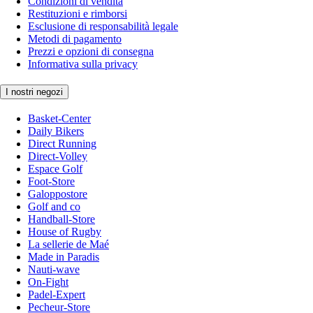
Condizioni di vendita
Restituzioni e rimborsi
Esclusione di responsabilità legale
Metodi di pagamento
Prezzi e opzioni di consegna
Informativa sulla privacy
I nostri negozi
Basket-Center
Daily Bikers
Direct Running
Direct-Volley
Espace Golf
Foot-Store
Galoppostore
Golf and co
Handball-Store
House of Rugby
La sellerie de Maé
Made in Paradis
Nauti-wave
On-Fight
Padel-Expert
Pecheur-Store