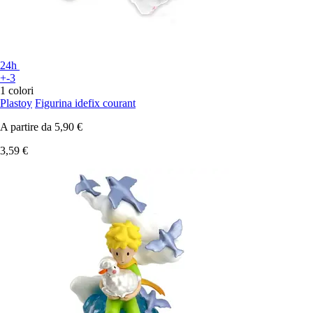
24h
+-3
1 colori
Plastoy
Figurina idefix courant
A partire da
5,90 €
3,59 €