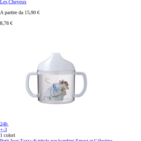
Les Cheveux
A partire da
15,90 €
8,78 €
24h
+-3
1 colori
Petit Jour
Tazza di tritolo per bambini Ernest et Célestine