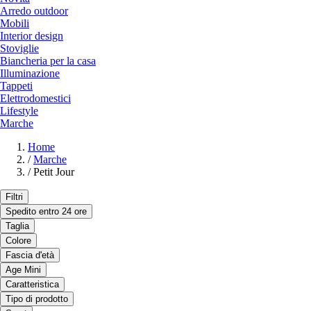
Arredo outdoor
Mobili
Interior design
Stoviglie
Biancheria per la casa
Illuminazione
Tappeti
Elettrodomestici
Lifestyle
Marche
Home
/
Marche
/
Petit Jour
Filtri
Spedito entro 24 ore
Taglia
Colore
Fascia d'età
Age Mini
Caratteristica
Tipo di prodotto