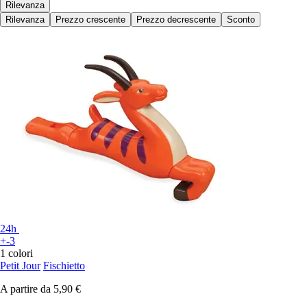
Rilevanza
Rilevanza
Prezzo crescente
Prezzo decrescente
Sconto
24h
+-3
1 colori
Petit Jour
Fischietto
A partire da
5,90 €