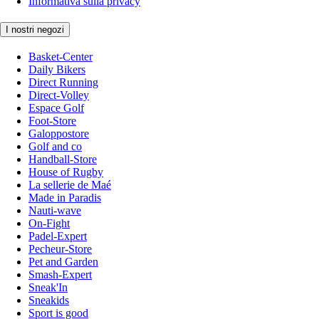
Informativa sulla privacy
I nostri negozi
Basket-Center
Daily Bikers
Direct Running
Direct-Volley
Espace Golf
Foot-Store
Galoppostore
Golf and co
Handball-Store
House of Rugby
La sellerie de Maé
Made in Paradis
Nauti-wave
On-Fight
Padel-Expert
Pecheur-Store
Pet and Garden
Smash-Expert
Sneak'In
Sneakids
Sport is good