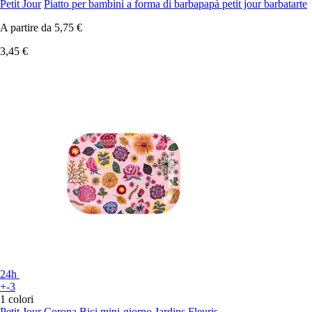
Petit Jour
Piatto per bambini a forma di barbapapà petit jour barbatarte
A partire da
5,75 €
3,45 €
24h
+-3
1 colori
Petit Jour
Corona Bici mini-giorno Jardins Fleuris