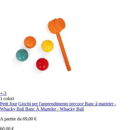
+-3
1 colori
Petit Jour
Giochi per l'apprendimento precoce Banc à marteler -
Whacky Ball Banc À Marteler - Whacky Ball
A partire da
69,00 €
60,00 €