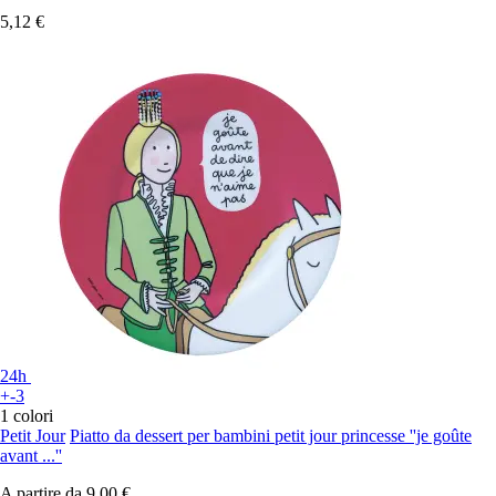
5,12 €
24h
+-3
1 colori
Petit Jour
Piatto da dessert per bambini petit jour princesse ''je goûte
avant ...''
A partire da
9,00 €