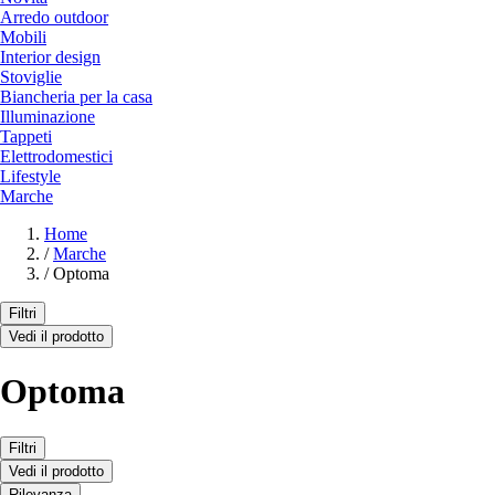
Arredo outdoor
Mobili
Interior design
Stoviglie
Biancheria per la casa
Illuminazione
Tappeti
Elettrodomestici
Lifestyle
Marche
Home
/
Marche
/
Optoma
Filtri
Vedi il prodotto
Optoma
Filtri
Vedi il prodotto
Rilevanza