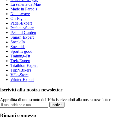
La sellerie de Maé
Made in Paradis
Nauti-wave
On-Fight
Padel-Expert
Pecheur-Store
Pet and Garden
Smash-Expert
Sneak'In
Sneakids
Sport is good
Training-Fit
Trek-Expert
Triathlon-Expert
TripNBikers
Vélo-Store
Winter-Expert
Iscriviti alla nostra newsletter
Approfitta di uno sconto del 10% iscrivendoti alla nostra newsletter
Iscriviti
Rimani connesso