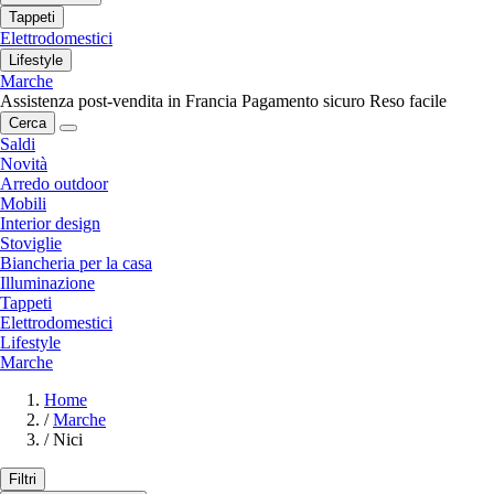
Tappeti
Elettrodomestici
Lifestyle
Marche
Assistenza post-vendita in Francia
Pagamento sicuro
Reso facile
Cerca
Saldi
Novità
Arredo outdoor
Mobili
Interior design
Stoviglie
Biancheria per la casa
Illuminazione
Tappeti
Elettrodomestici
Lifestyle
Marche
Home
/
Marche
/
Nici
Filtri