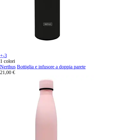
+-3
1 colori
Nerthus
Bottiglia e infusore a doppia parete
21,00 €