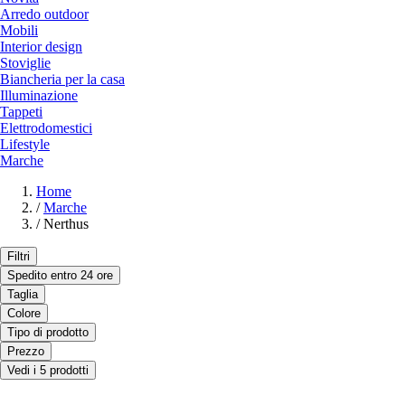
Arredo outdoor
Mobili
Interior design
Stoviglie
Biancheria per la casa
Illuminazione
Tappeti
Elettrodomestici
Lifestyle
Marche
Home
/
Marche
/
Nerthus
Filtri
Spedito entro 24 ore
Taglia
Colore
Tipo di prodotto
Prezzo
Vedi i 5 prodotti