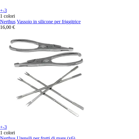
+-3
1 colori
Nerthus
Vassoio in silicone per friggitrice
16,00 €
+-3
1 colori
Nerthus
Utensili per frutti di mare (x6)