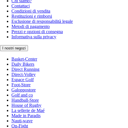
Chi siamo?
Contattaci
Condizioni di vendita
Restituzioni e rimborsi
Esclusione di responsabilità legale
Metodi di pagamento
Prezzi e opzioni di consegna
Informativa sulla privacy
I nostri negozi
Basket-Center
Daily Bikers
Direct Running
Direct-Volley
Espace Golf
Foot-Store
Galoppostore
Golf and co
Handball-Store
House of Rugby
La sellerie de Maé
Made in Paradis
Nauti-wave
On-Fight