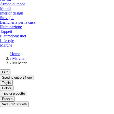
Arredo outdoor
Mobili
Interior design
Stoviglie
Biancheria per la casa
Illuminazione
Tappeti
Elettrodomestici
Lifestyle
Marche
Home
/
Marche
/
Mr Maria
Filtri
Spedito entro 24 ore
Taglia
Colore
Tipo di prodotto
Prezzo
Vedi i 12 prodotti