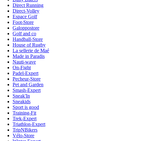
Direct Running
Direct-Volley
Espace Golf
Foot-Store
Galoppostore
Golf and co
Handball-Store
House of Rugby
La sellerie de Maé
Made in Paradis
Nauti-wave
On-Fight
Padel-Expert
Pecheur-Store
Pet and Garden
Smash-Expert
Sneak'In
Sneakids
Sport is good
Training-Fit
Trek-Expert
Triathlon-Expert
TripNBikers
Vélo-Store