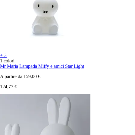
+-3
1 colori
Mr Maria
Lampada Miffy e amici Star Light
A partire da
159,00 €
124,77 €