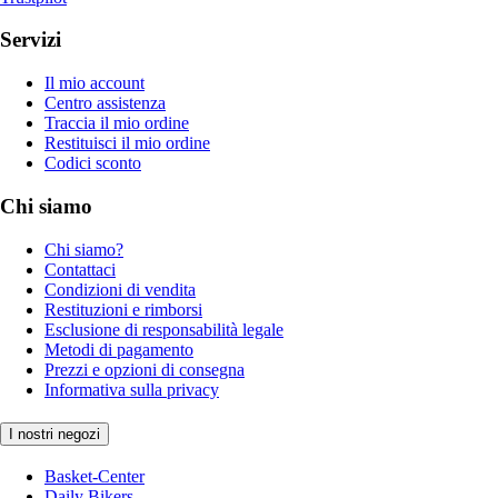
Servizi
Il mio account
Centro assistenza
Traccia il mio ordine
Restituisci il mio ordine
Codici sconto
Chi siamo
Chi siamo?
Contattaci
Condizioni di vendita
Restituzioni e rimborsi
Esclusione di responsabilità legale
Metodi di pagamento
Prezzi e opzioni di consegna
Informativa sulla privacy
I nostri negozi
Basket-Center
Daily Bikers