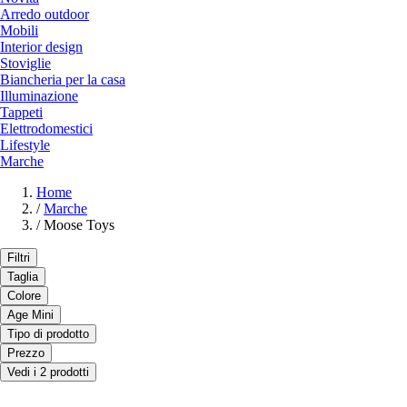
Arredo outdoor
Mobili
Interior design
Stoviglie
Biancheria per la casa
Illuminazione
Tappeti
Elettrodomestici
Lifestyle
Marche
Home
/
Marche
/
Moose Toys
Filtri
Taglia
Colore
Age Mini
Tipo di prodotto
Prezzo
Vedi i 2 prodotti