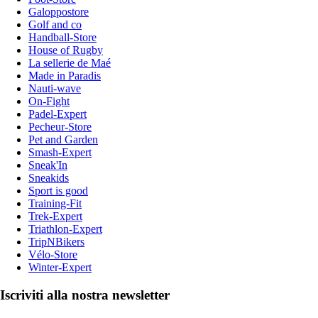
Galoppostore
Golf and co
Handball-Store
House of Rugby
La sellerie de Maé
Made in Paradis
Nauti-wave
On-Fight
Padel-Expert
Pecheur-Store
Pet and Garden
Smash-Expert
Sneak'In
Sneakids
Sport is good
Training-Fit
Trek-Expert
Triathlon-Expert
TripNBikers
Vélo-Store
Winter-Expert
Iscriviti alla nostra newsletter