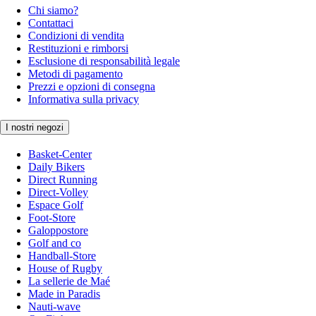
Chi siamo?
Contattaci
Condizioni di vendita
Restituzioni e rimborsi
Esclusione di responsabilità legale
Metodi di pagamento
Prezzi e opzioni di consegna
Informativa sulla privacy
I nostri negozi
Basket-Center
Daily Bikers
Direct Running
Direct-Volley
Espace Golf
Foot-Store
Galoppostore
Golf and co
Handball-Store
House of Rugby
La sellerie de Maé
Made in Paradis
Nauti-wave