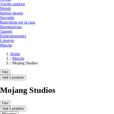
Arredo outdoor
Mobili
Interior design
Stoviglie
Biancheria per la casa
Illuminazione
Tappeti
Elettrodomestici
Lifestyle
Marche
Home
/
Marche
/
Mojang Studios
Filtri
Vedi il prodotto
Mojang Studios
Filtri
Vedi il prodotto
Rilevanza