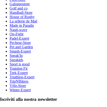
Galoppostore
Golf and co
Handball-Store
House of Rugby
La sellerie de Maé
Made in Paradis
Nauti-wave
On-Fight
Padel-Expert
Pecheur-Store
Pet and Garden
Smash-Expert
Sneak'In
Sneakids
Sport is good
Training-Fit
Trek-Expert
Triathlon-Expert
TripNBikers
Vélo-Store
Winter-Expert
Iscriviti alla nostra newsletter