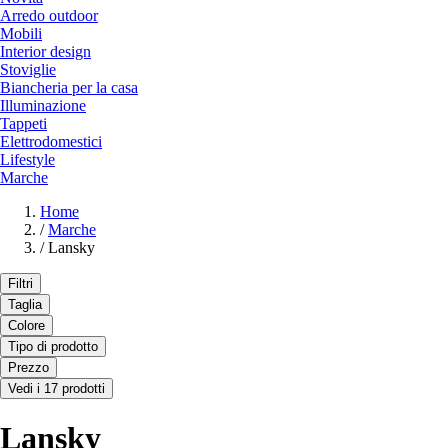
Arredo outdoor
Mobili
Interior design
Stoviglie
Biancheria per la casa
Illuminazione
Tappeti
Elettrodomestici
Lifestyle
Marche
Home
/
Marche
/
Lansky
Filtri
Taglia
Colore
Tipo di prodotto
Prezzo
Vedi i 17 prodotti
Lansky