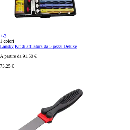
+-3
1 colori
Lansky
Kit di affilatura da 5 pezzi Deluxe
A partire da
91,50 €
73,25 €