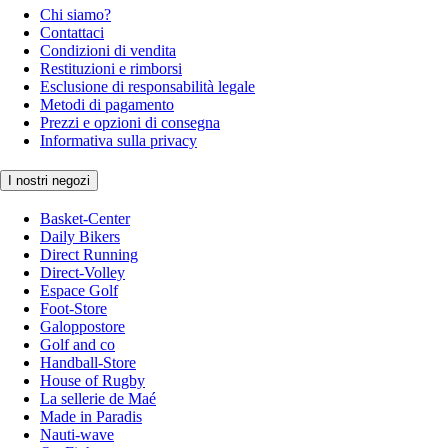
Chi siamo?
Contattaci
Condizioni di vendita
Restituzioni e rimborsi
Esclusione di responsabilità legale
Metodi di pagamento
Prezzi e opzioni di consegna
Informativa sulla privacy
I nostri negozi
Basket-Center
Daily Bikers
Direct Running
Direct-Volley
Espace Golf
Foot-Store
Galoppostore
Golf and co
Handball-Store
House of Rugby
La sellerie de Maé
Made in Paradis
Nauti-wave