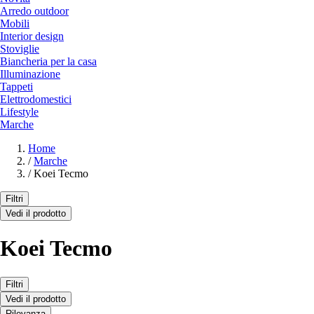
Arredo outdoor
Mobili
Interior design
Stoviglie
Biancheria per la casa
Illuminazione
Tappeti
Elettrodomestici
Lifestyle
Marche
Home
/
Marche
/
Koei Tecmo
Filtri
Vedi il prodotto
Koei Tecmo
Filtri
Vedi il prodotto
Rilevanza