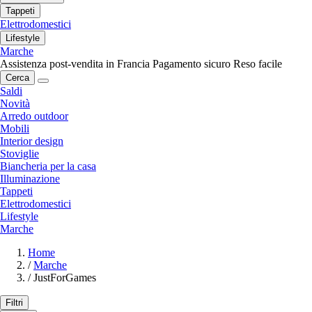
Tappeti
Elettrodomestici
Lifestyle
Marche
Assistenza post-vendita in Francia
Pagamento sicuro
Reso facile
Cerca
Saldi
Novità
Arredo outdoor
Mobili
Interior design
Stoviglie
Biancheria per la casa
Illuminazione
Tappeti
Elettrodomestici
Lifestyle
Marche
Home
/
Marche
/
JustForGames
Filtri