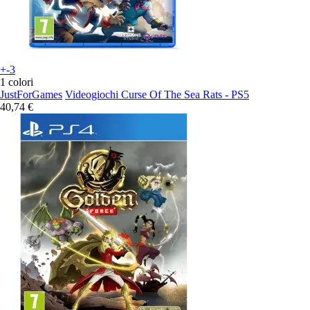
+-3
1 colori
JustForGames
Videogiochi Curse Of The Sea Rats - PS5
40,74 €