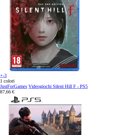
+-3
1 colori
JustForGames
Videogiochi Silent Hill F - PS5
87,66 €