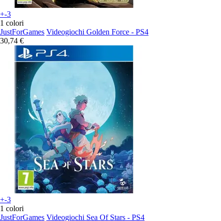
+-3
1 colori
JustForGames
Videogiochi Golden Force - PS4
30,74 €
+-3
1 colori
JustForGames
Videogiochi Sea Of Stars - PS4