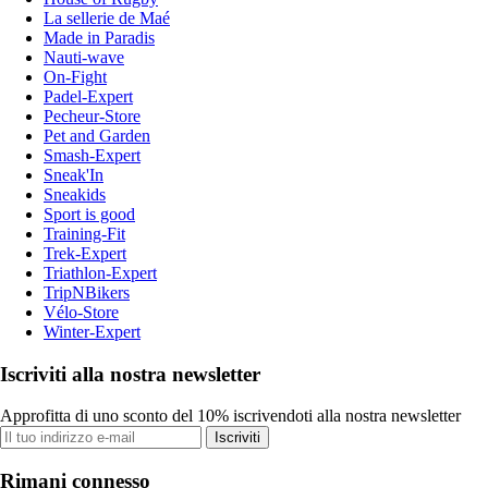
La sellerie de Maé
Made in Paradis
Nauti-wave
On-Fight
Padel-Expert
Pecheur-Store
Pet and Garden
Smash-Expert
Sneak'In
Sneakids
Sport is good
Training-Fit
Trek-Expert
Triathlon-Expert
TripNBikers
Vélo-Store
Winter-Expert
Iscriviti alla nostra newsletter
Approfitta di uno sconto del 10% iscrivendoti alla nostra newsletter
Iscriviti
Rimani connesso