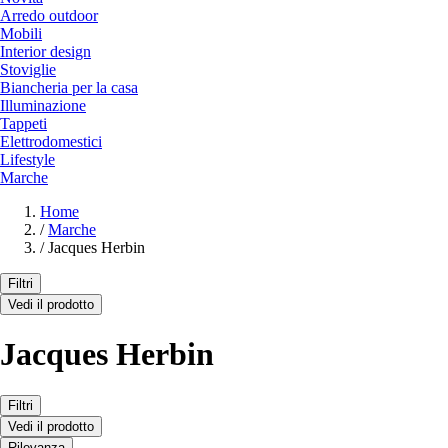
Arredo outdoor
Mobili
Interior design
Stoviglie
Biancheria per la casa
Illuminazione
Tappeti
Elettrodomestici
Lifestyle
Marche
Home
/
Marche
/
Jacques Herbin
Filtri
Vedi il prodotto
Jacques Herbin
Filtri
Vedi il prodotto
Rilevanza